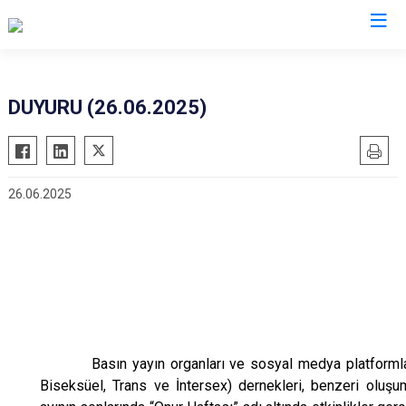
İzmir
DUYURU (26.06.2025)
Aliağa
Foça
Menemen
Balçova
Gaziemir
Narlıdere
26.06.2025
Bayındır
Güzelbahçe
Ödemiş
Bergama
Karaburun
Seferihisar
Beydağ
Karşıyaka
Selçuk
Bornova
Kemalpaşa
Tire
Buca
Kınık
Torbalı
Çeşme
Kiraz
Urla
Basın yayın organları ve sosyal medya platforml
Çiğli
Konak
Bayraklı
Biseksüel, Trans ve İntersex)
dernekleri, benzeri oluşum
Dikili
Menderes
Karabağlar