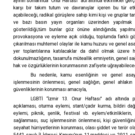
ayının sonlarında
“Onur Haftası”
adı altında etkinlikler ger
karşı bir takım tutum ve davranışlar içeren bu tür etk
açabileceği, radikal görüşlere sahip kimi kişi ve gruplar t
ve bazı basın yayın organları üzerinden yapılmak i
gösterildiği,tüm bunlar göz önüne alındığında; yapılma
provokasyona ve eyleme açık olduğu, toplumda farklı gör
çıkarılması muhtemel olaylar ile kamu huzuru ve genel asay
yer toplantılarına katılacaklar da dahil olmak üzere h
dokunulmazlığının, tasarrufa müteallik emniyetin, genel sağ
hak ve özgürlüklerinin korunmasının zafiyete uğrayabileceğ
Bu nedenle, kamu esenliğinin ve genel asay
işlenmesinin önlenmesi, genel sağlığın, genel ahlakın
güvenliklerinin korunması amacıyla,
LGBTİ “İzmir 13. Onur Haftası" adı altında pl
açıklaması, oturma eylemi, stant/çadır kurma, bildiri da
eylemi, piknik, şenlik, festival vb. eylem/etkinlikleri
sağlanması, suç işlenmesinin önlenmesi, kişi güvenliğini
seyahat hürriyetlerinin korunması, olası şiddet ve terör o
5442 sayılı İl İdaresi Kanunu’nun 11.maddesi ve 2911 say