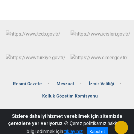
Resmi Gazete
Mevzuat
İzmir Valiliği
Kolluk Gözetim Komisyonu
İsmetpaşa Mahallesi Mersinaki Caddesi Hükümet Konağı Kat:2 No:
Sizlere daha iyi hizmet verebilmek için sitemizde
66 Foça/İZMİR
çerezlere yer veriyoruz
🍪 Çerez politikamız hakkında
(0232) 812 11 66
bilgi edinmek için
tıklayınız
Kabul et