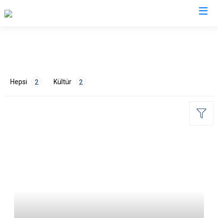
İzmir
Aliağa
Foça
Menemen
Hepsi
Kültür
2
2
Balçova
Gaziemir
Narlıdere
Bayındır
Güzelbahçe
Ödemiş
Bergama
Karaburun
Seferihisar
Beydağ
Karşıyaka
Selçuk
ETİKETLER
Bornova
Kemalpaşa
Tire
Buca
Kınık
Torbalı
Tarih
2
Çeşme
Kiraz
Urla
Çiğli
Konak
Bayraklı
Dikili
Menderes
Karabağlar