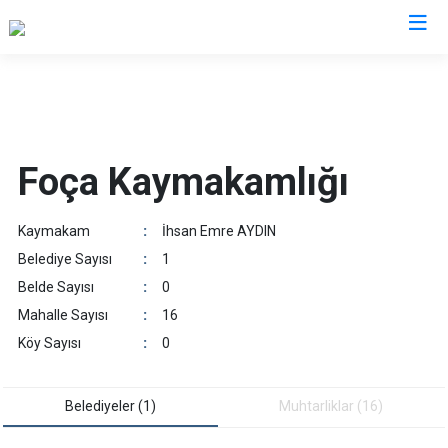
İzmir
Aliağa
Foça
Menemen
Foça Kaymakamlığı
Balçova
Gaziemir
Narlıdere
Bayındır
Güzelbahçe
Ödemiş
Kaymakam
:
İhsan Emre AYDIN
Bergama
Karaburun
Seferihisar
Belediye Sayısı
:
1
Beydağ
Karşıyaka
Selçuk
Belde Sayısı
:
0
Bornova
Kemalpaşa
Tire
Mahalle Sayısı
:
16
Buca
Kınık
Torbalı
Köy Sayısı
:
0
Çeşme
Kiraz
Urla
Çiğli
Konak
Bayraklı
Belediyeler (1)
Muhtarliklar (16)
Dikili
Menderes
Karabağlar