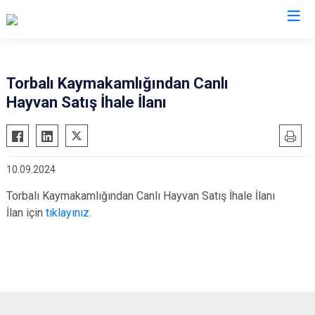
İzmir
Torbalı Kaymakamlığından Canlı
Hayvan Satış İhale İlanı
Aliağa
Foça
Menemen
Balçova
Gaziemir
Narlıdere
Bayındır
Güzelbahçe
Ödemiş
10.09.2024
Bergama
Karaburun
Seferihisar
Torbalı Kaymakamlığından Canlı Hayvan Satış İhale İlanı
Beydağ
Karşıyaka
Selçuk
İlan için
tıklayınız.
Bornova
Kemalpaşa
Tire
Buca
Kınık
Torbalı
Çeşme
Kiraz
Urla
Çiğli
Konak
Bayraklı
Dikili
Menderes
Karabağlar